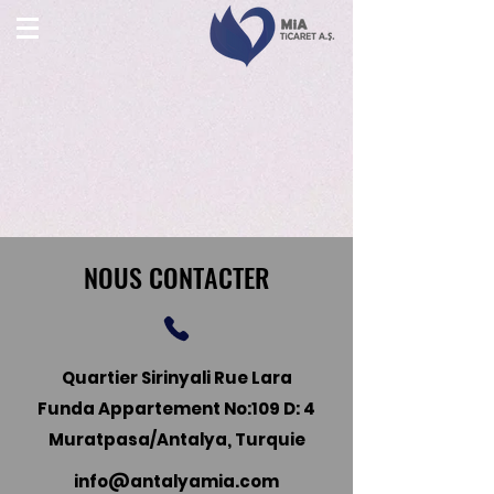
NOUS CONTACTER
Quartier Sirinyali Rue Lara
Funda Appartement No:109 D: 4
Muratpasa/Antalya, Turquie
info@antalyamia.com