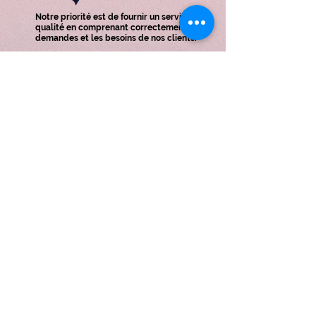
Notre priorité est de fournir un service de
qualité en comprenant correctement les
demandes et les besoins de nos clients.
MENÜ
PIÈCE
DÉTACHÉE
PAGE D'ACCUEIL
MACHINES
LOURDES
CONTACT
PIÈCE DÉTACHÉE
NOS PRODUITS
GRİNDEX
CONSTRUCTION
PUMPS
INFORMATIONS
DE CONTACT
info@antalyamia.com