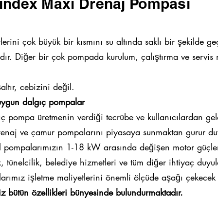
index Maxi Drenaj Pompası
erini çok büyük bir kısmını su altında saklı bir şekilde g
ıdır. Diğer bir çok pompada kurulum, çalıştırma ve servis 
ır, cebizini değil.
 uygun dalgıç pompalar
gıç pompa üretmenin verdiği tecrübe ve kullanıcılardan gel
renaj ve çamur pompalarını piyasaya sunmaktan gurur du
l pompalarımızın 1-18 kW arasında değişen motor güçle
k, tünelcilik, belediye hizmetleri ve tüm diğer ihtiyaç duy
larımız işletme maliyetlerini önemli ölçüde aşağı çekecek
bütün özellikleri bünyesinde bulundurmaktadır.