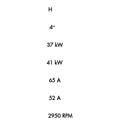
L N H
8″ 4″
W 37 kW
kW 41 kW
A 65 A
A 52 A
 2950 RPM