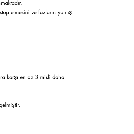
maktadır.
top etmesini ve fazların yanlış
a karşı en az 3 misli daha
elmiştir.