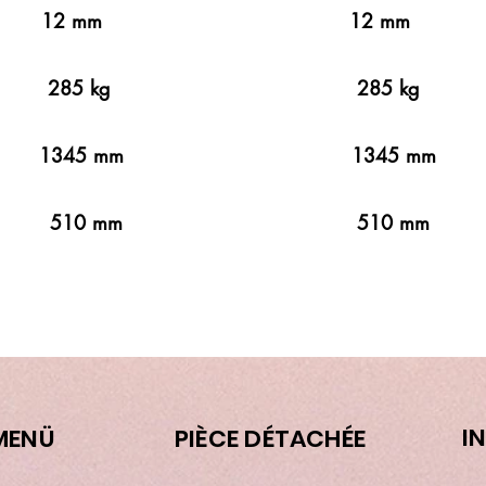
çüleri 12 mm 12 
 285 kg 285 kg
 1345 mm 1345 m
 510 mm 510 m
I
MENÜ
PIÈCE DÉTACHÉE