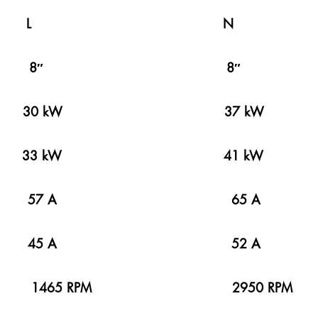
 BİLGİLER 
 Ağzı 8″ 
ücü 30 kW 37 k
r Gücü 33 kW 41 
0 V 57 A 65 
0 V 45 A 52 
65 RPM 2950 RPM