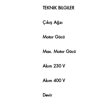
TEKNİK
Çıkış
Motor G
Max. Moto
Akım 23
Akım 40
Devir 14