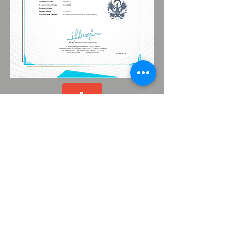
Önceliğimiz müşterilerimizin talep ve
ihtiyaçlarını doğru anlayarak kaliteli bir
hizmet sunmaktır.
MENÜ
YEDEK PARÇA