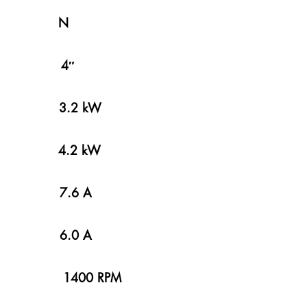
LER N
ı 4″
 3.2 kW
ü 4.2 kW
0 V
7.6 A
 6.0 A
00 RPM