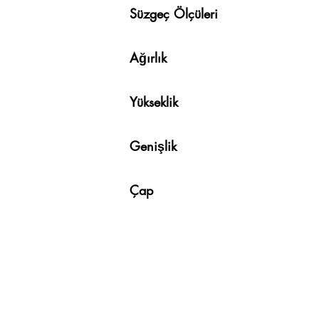
Süzgeç Ölçüle
Ağırlık 
Y
ükseklik 
Genişlik 
Çap 32