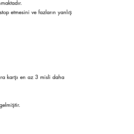
maktadır.
top etmesini ve fazların yanlış
a karşı en az 3 misli daha
elmiştir.