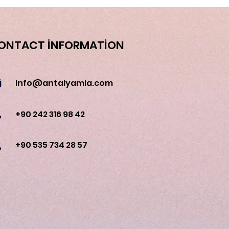
ONTACT İNFORMATİON
info@antalyamia.com
+90 242 316 98 42
+90 535 734 28 57