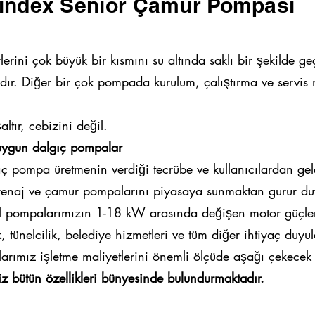
index Senior Çamur Pompası
erini çok büyük bir kısmını su altında saklı bir şekilde g
ıdır. Diğer bir çok pompada kurulum, çalıştırma ve servis 
ır, cebizini değil.
 uygun dalgıç pompalar
gıç pompa üretmenin verdiği tecrübe ve kullanıcılardan gel
renaj ve çamur pompalarını piyasaya sunmaktan gurur du
l pompalarımızın 1-18 kW arasında değişen motor güçle
k, tünelcilik, belediye hizmetleri ve tüm diğer ihtiyaç duy
larımız işletme maliyetlerini önemli ölçüde aşağı çekecek
bütün özellikleri bünyesinde bulundurmaktadır.